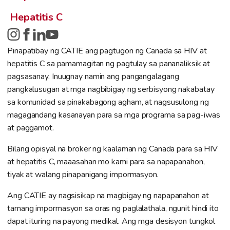
Hepatitis C
Pinapatibay ng CATIE ang pagtugon ng Canada sa HIV at
hepatitis C sa pamamagitan ng pagtulay sa pananaliksik at
pagsasanay. Inuugnay namin ang pangangalagang
pangkalusugan at mga nagbibigay ng serbisyong nakabatay
sa komunidad sa pinakabagong agham, at nagsusulong ng
magagandang kasanayan para sa mga programa sa pag-iwas
at paggamot.
Bilang opisyal na broker ng kaalaman ng Canada para sa HIV
at hepatitis C, maaasahan mo kami para sa napapanahon,
tiyak at walang pinapanigang impormasyon.
Ang CATIE ay nagsisikap na magbigay ng napapanahon at
tamang impormasyon sa oras ng paglalathala, ngunit hindi ito
dapat ituring na payong medikal. Ang mga desisyon tungkol