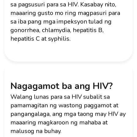
sa pagsusuri para sa HIV. Kasabay nito,
maaaring gusto mo ring magpasuri para
sa iba pang mga impeksyon tulad ng
gonorrhea, chlamydia, hepatitis B,
hepatitis C at syphilis.
Nagagamot ba ang HIV?
Walang lunas para sa HIV subalit sa
pamamagitan ng wastong paggamot at
pangangalaga, ang mga taong may HIV ay
maaaring magkaroon ng mahaba at
malusog na buhay.