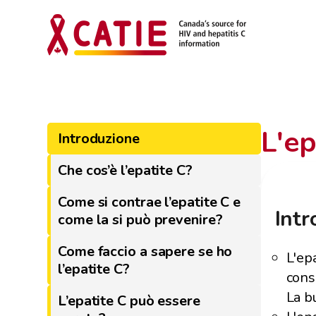
L'ep
Introduzione
Che cos’è l’epatite C?
Come si contrae l’epatite C e
Int
come la si può prevenire?
Come faccio a sapere se ho
L'epa
l’epatite C?
cons
La b
L’epatite C può essere