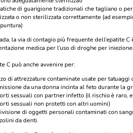
ono adeguatamente sterilizzati
ratiche di guarigione tradizionali che tagliano o per
ilizzata o non sterilizzata correttamente (ad esemp
opuntura)
ada, la via di contagio più frequente dell’epatite C 
ntazione medica per l’uso di droghe per iniezione
ite C può anche avvenire per:
izzo di attrezzature contaminate usate per tatuaggi 
missione da una donna incinta al feto durante la gr
orti sessuali con partner infetto (il rischio è raro,
orti sessuali non protetti con altri uomini)
ivisione di oggetti personali contaminati con sangu
zolini da denti.