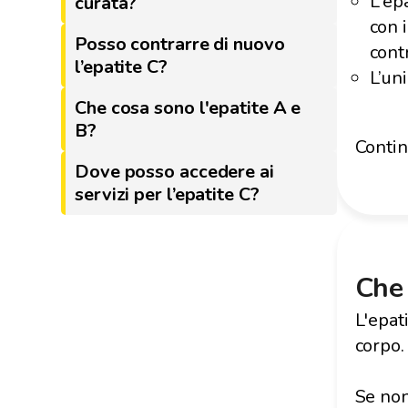
L'ep
curata?
con 
Posso contrarre di nuovo
contr
l’epatite C?
L’un
Che cosa sono l'epatite A e
B?
Contin
Dove posso accedere ai
servizi per l’epatite C?
Che 
L'epat
corpo.
Se non