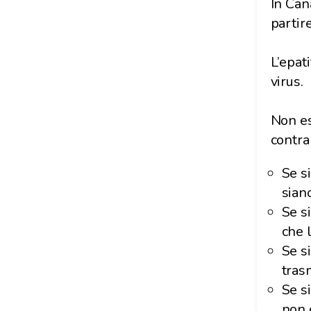
In Can
partir
L’epat
virus.
Non es
contra
Se s
siano
Se s
che 
Se si
tras
Se s
non 