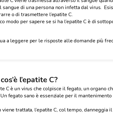
atite C viene trasmessa attraverso il sangue quand
il sangue di una persona non infetta dal virus. Esi
arre o di trasmettere l’epatite C.
ico modo per sapere se si ha l’epatite C è di sottopo
ua a leggere per le risposte alle domande più frequ
cos’è l’epatite C?
ite C è un virus che colpisce il fegato, un organo 
 Un fegato sano è essenziale per il mantenimento 
 viene trattata, l’epatite C, col tempo, danneggia i