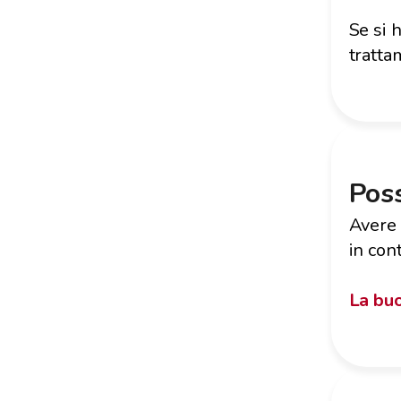
Se si 
tratta
Poss
Avere 
in con
La buo