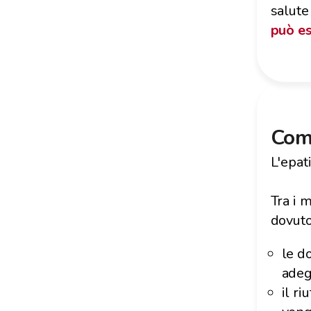
salute
può es
Come
L'epat
Tra i 
dovuto
le d
adeg
il ri