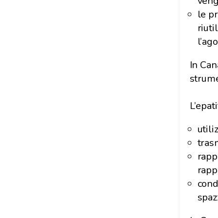
veng
le p
riut
l’ag
In Can
strume
L’epat
util
tras
rapp
rapp
cond
spaz