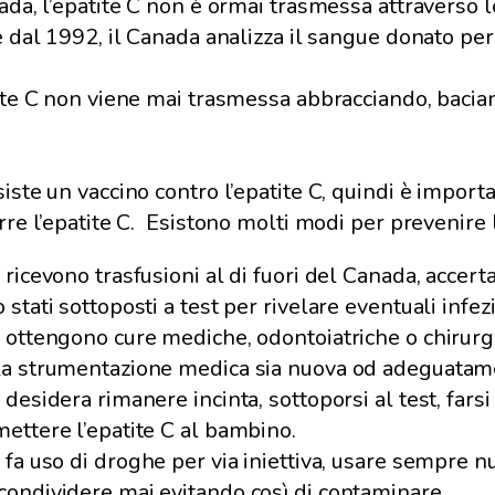
ada, l’epatite C non è ormai trasmessa attraverso l
e dal 1992, il Canada analizza il sangue donato per l
ite C non viene mai trasmessa abbracciando, bacia
iste un vaccino contro l’epatite C, quindi è importan
rre l’epatite C. Esistono molti modi per prevenire l
i ricevono trasfusioni al di fuori del Canada, accert
 stati sottoposti a test per rivelare eventuali infez
i ottengono cure mediche, odontoiatriche o chirurgi
la strumentazione medica sia nuova od adeguatamen
 desidera rimanere incinta, sottoporsi al test, fars
mettere l’epatite C al bambino.
i fa uso di droghe per via iniettiva, usare sempre
condividere mai evitando così di contaminare.