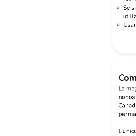
Se s
utili
Usar
Come
La mag
nonost
Canada
perma
L'unic