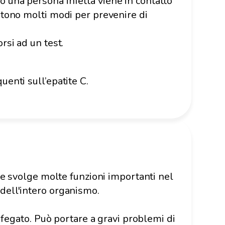
o una persona infetta viene in contatto
stono molti modi per prevenire di
rsi ad un test.
enti sull’epatite C.
che svolge molte funzioni importanti nel
dell'intero organismo.
l fegato. Può portare a gravi problemi di