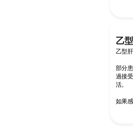
乙
乙型
部分
過接
活。
如果