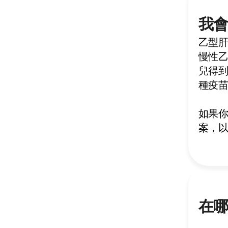
我
乙型
慢性
兒得
種疫
如果
案，
在