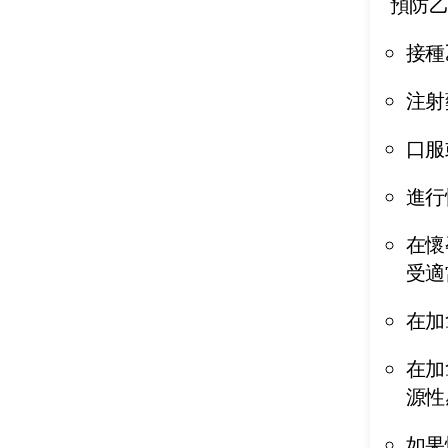
預防
接種
注射
口服
進行
在懷
受適
在加
在加
源性
如果