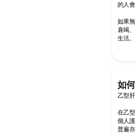
的人
如果
衰竭
生活
如
乙型
在乙
個人
普遍