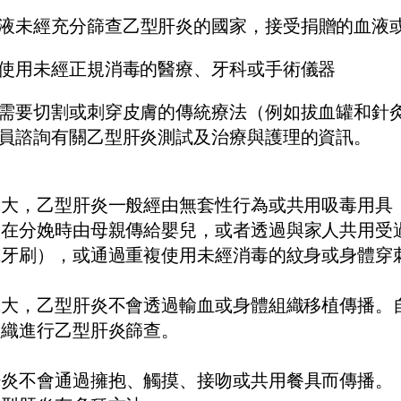
液未經充分篩查
乙
型肝炎的國家，接受捐贈的血液
使用未經正規消毒的醫療、牙科或手術儀器
需要切割或刺穿皮膚的傳統療法（例如拔血罐和針
員諮詢有關乙型肝炎測試及治療與護理的資訊。
拿大，乙型肝炎一般經由無套性行為或共用吸毒用具
常在分娩時由母親傳給嬰兒
，
或者透過與家人共用受
或牙刷），或通過重複使用未經消毒的紋身或身體穿
拿大，乙型肝炎不會透過輸血或身體組織移植傳播。
組織進行乙型肝炎篩查。
肝炎不會通過擁抱
、
觸摸
、
接吻或共用餐具而傳播
。