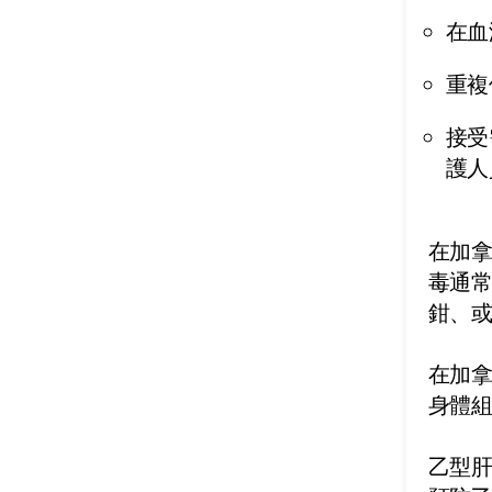
在血
重複
接受
護人
在加
毒通
鉗、
在加
身體
乙型