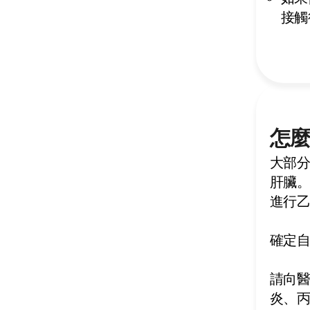
接觸
怎
大部
肝臟
進行
確定
請向
炎、