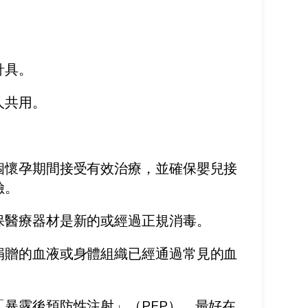
針具。
人共用。
個懷孕期間接受有效治療，並確保嬰兒接
險
。
保醫療器材是新的或經過正規消毒。
捐贈的血液或身體組織已經通過常見的血
「暴露後預防性注射」（
PEP
），最好在