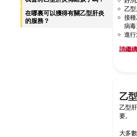
好消
乙型
在哪裏可以獲得有關乙型肝炎
接種
的服務？
病毒
進行
請繼
乙
乙
型
要。
大多